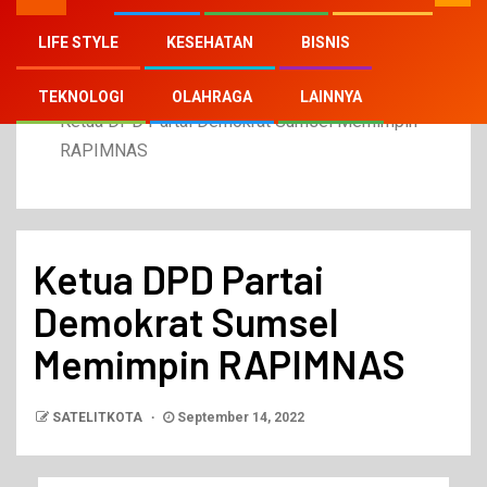
LIFE STYLE
KESEHATAN
BISNIS
Home
2022
September
14
TEKNOLOGI
OLAHRAGA
LAINNYA
Ketua DPD Partai Demokrat Sumsel Memimpin
RAPIMNAS
Ketua DPD Partai
Demokrat Sumsel
Memimpin RAPIMNAS
SATELITKOTA
September 14, 2022