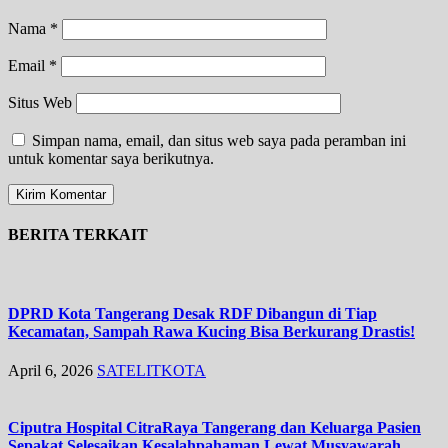
Nama
*
Email
*
Situs Web
Simpan nama, email, dan situs web saya pada peramban ini
untuk komentar saya berikutnya.
BERITA TERKAIT
DPRD Kota Tangerang Desak RDF Dibangun di Tiap
Kecamatan, Sampah Rawa Kucing Bisa Berkurang Drastis!
April 6, 2026
SATELITKOTA
Ciputra Hospital CitraRaya Tangerang dan Keluarga Pasien
Sepakat Selesaikan Kesalahpahaman Lewat Musyawarah,