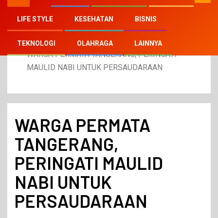
LIFE STYLE
KESEHATAN
BISNIS
Home
2024
September
21
TEKNOLOGI
OLAHRAGA
LAINNYA
WARGA PERMATA TANGERANG, PERINGATI
MAULID NABI UNTUK PERSAUDARAAN
WARGA PERMATA
TANGERANG,
PERINGATI MAULID
NABI UNTUK
PERSAUDARAAN