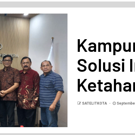
Kampun
Solusi 
Ketaha
SATELITKOTA
September