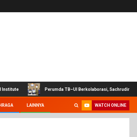
Institute
Perumda TB–UI Berkolaborasi, Sachrudin: Wu
WATCH ONLINE
HRAGA
LAINNYA