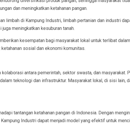
mendorong diversifikasi produk pangan, sehingga masyarakat tida
antungan dan meningkatkan ketahanan pangan.
 limbah di Kampung Industri, limbah pertanian dan industri dapa
pi juga meningkatkan kesuburan tanah.
erikan kesempatan bagi masyarakat lokal untuk terlibat dalam ke
 ketahanan sosial dan ekonomi komunitas.
kolaborasi antara pemerintah, sektor swasta, dan masyarakat. P
am teknologi dan infrastruktur. Masyarakat lokal, di sisi lain, d
adapi tantangan ketahanan pangan di Indonesia. Dengan menginte
 Kampung Industri dapat menjadi model yang efektif untuk menci