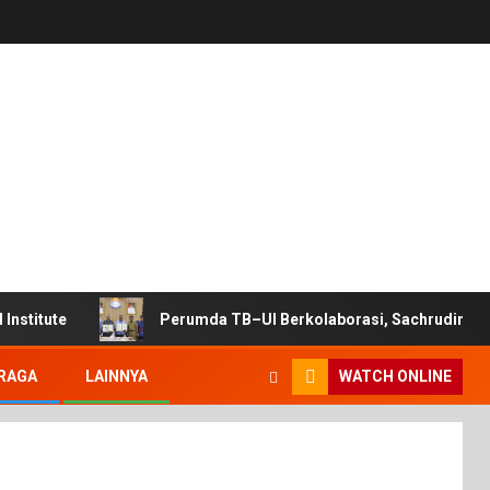
Institute
Perumda TB–UI Berkolaborasi, Sachrudin: Wu
RAGA
LAINNYA
WATCH ONLINE