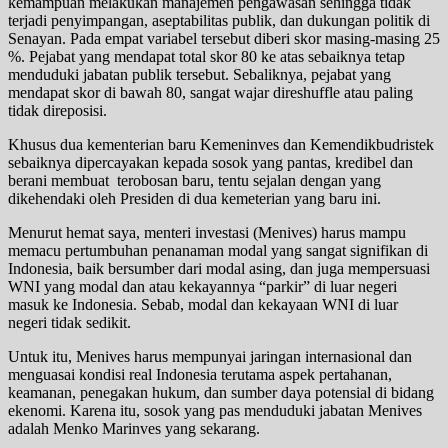
kemampuan melakukan manajemen pengawasan sehingga tidak
terjadi penyimpangan, aseptabilitas publik, dan dukungan politik di
Senayan. Pada empat variabel tersebut diberi skor masing-masing 25
%. Pejabat yang mendapat total skor 80 ke atas sebaiknya tetap
menduduki jabatan publik tersebut. Sebaliknya, pejabat yang
mendapat skor di bawah 80, sangat wajar direshuffle atau paling
tidak direposisi.
Khusus dua kementerian baru Kemeninves dan Kemendikbudristek
sebaiknya dipercayakan kepada sosok yang pantas, kredibel dan
berani membuat terobosan baru, tentu sejalan dengan yang
dikehendaki oleh Presiden di dua kemeterian yang baru ini.
Menurut hemat saya, menteri investasi (Menives) harus mampu
memacu pertumbuhan penanaman modal yang sangat signifikan di
Indonesia, baik bersumber dari modal asing, dan juga mempersuasi
WNI yang modal dan atau kekayannya “parkir” di luar negeri
masuk ke Indonesia. Sebab, modal dan kekayaan WNI di luar
negeri tidak sedikit.
Untuk itu, Menives harus mempunyai jaringan internasional dan
menguasai kondisi real Indonesia terutama aspek pertahanan,
keamanan, penegakan hukum, dan sumber daya potensial di bidang
ekenomi. Karena itu, sosok yang pas menduduki jabatan Menives
adalah Menko Marinves yang sekarang.