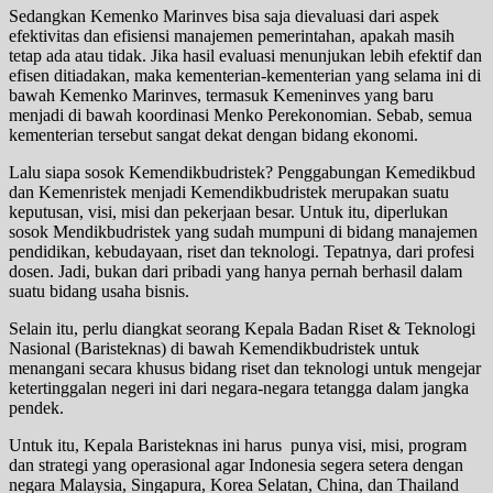
Sedangkan Kemenko Marinves bisa saja dievaluasi dari aspek
efektivitas dan efisiensi manajemen pemerintahan, apakah masih
tetap ada atau tidak. Jika hasil evaluasi menunjukan lebih efektif dan
efisen ditiadakan, maka kementerian-kementerian yang selama ini di
bawah Kemenko Marinves, termasuk Kemeninves yang baru
menjadi di bawah koordinasi Menko Perekonomian. Sebab, semua
kementerian tersebut sangat dekat dengan bidang ekonomi.
Lalu siapa sosok Kemendikbudristek? Penggabungan Kemedikbud
dan Kemenristek menjadi Kemendikbudristek merupakan suatu
keputusan, visi, misi dan pekerjaan besar. Untuk itu, diperlukan
sosok Mendikbudristek yang sudah mumpuni di bidang manajemen
pendidikan, kebudayaan, riset dan teknologi. Tepatnya, dari profesi
dosen. Jadi, bukan dari pribadi yang hanya pernah berhasil dalam
suatu bidang usaha bisnis.
Selain itu, perlu diangkat seorang Kepala Badan Riset & Teknologi
Nasional (Baristeknas) di bawah Kemendikbudristek untuk
menangani secara khusus bidang riset dan teknologi untuk mengejar
ketertinggalan negeri ini dari negara-negara tetangga dalam jangka
pendek.
Untuk itu, Kepala Baristeknas ini harus punya visi, misi, program
dan strategi yang operasional agar Indonesia segera setera dengan
negara Malaysia, Singapura, Korea Selatan, China, dan Thailand