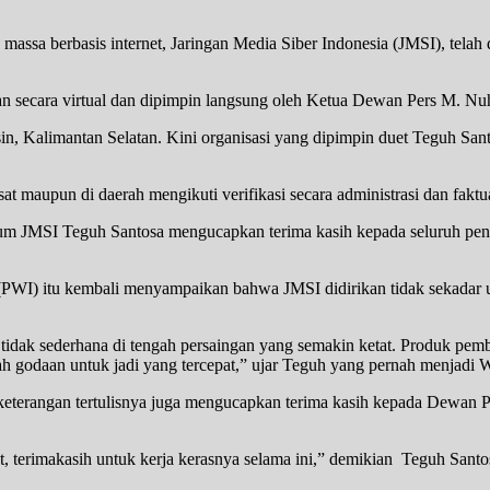
massa berbasis internet, Jaringan Media Siber Indonesia (JMSI), telah
n secara virtual dan dipimpin langsung oleh Ketua Dewan Pers M. Nu
in, Kalimantan Selatan. Kini organisasi yang dipimpin duet Teguh Sa
 maupun di daerah mengikuti verifikasi secara administrasi dan faktual
m JMSI Teguh Santosa mengucapkan terima kasih kepada seluruh pengur
I) itu kembali menyampaikan bahwa JMSI didirikan tidak sekadar un
g tidak sederhana di tengah persaingan yang semakin ketat. Produk pem
engah godaan untuk jadi yang tercepat,” ujar Teguh yang pernah menjad
eterangan tertulisnya juga mengucapkan terima kasih kepada Dewan Pe
t, terimakasih untuk kerja kerasnya selama ini,” demikian Teguh Sant