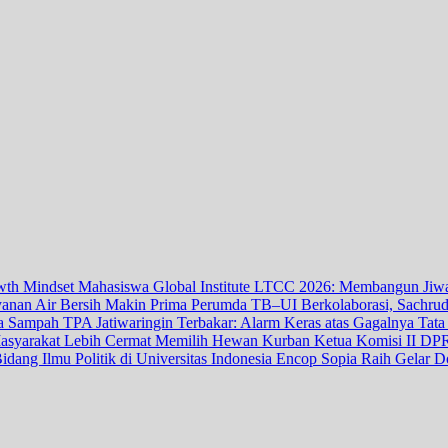
LTCC 2026: Membangun Jiwa
Perumda TB–UI Berkolaborasi, Sachrud
TPA Jatiwaringin Terbakar: Alarm Keras atas Gagalnya Tat
Ketua Komisi II DP
Encop Sopia Raih Gelar Dok