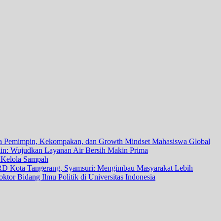
 Pemimpin, Kekompakan, dan Growth Mindset Mahasiswa Global
in: Wujudkan Layanan Air Bersih Makin Prima
a Kelola Sampah
RD Kota Tangerang, Syamsuri: Mengimbau Masyarakat Lebih
tor Bidang Ilmu Politik di Universitas Indonesia