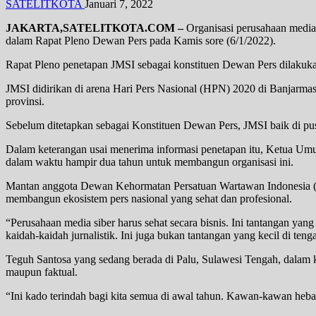
SATELITKOTA
Januari 7, 2022
JAKARTA,SATELITKOTA.COM –
Organisasi perusahaan media 
dalam Rapat Pleno Dewan Pers pada Kamis sore (6/1/2022).
Rapat Pleno penetapan JMSI sebagai konstituen Dewan Pers dilakuka
JMSI didirikan di arena Hari Pers Nasional (HPN) 2020 di Banjarmas
provinsi.
Sebelum ditetapkan sebagai Konstituen Dewan Pers, JMSI baik di pusat
Dalam keterangan usai menerima informasi penetapan itu, Ketua Umu
dalam waktu hampir dua tahun untuk membangun organisasi ini.
Mantan anggota Dewan Kehormatan Persatuan Wartawan Indonesia (PW
membangun ekosistem pers nasional yang sehat dan profesional.
“Perusahaan media siber harus sehat secara bisnis. Ini tantangan yan
kaidah-kaidah jurnalistik. Ini juga bukan tantangan yang kecil di t
Teguh Santosa yang sedang berada di Palu, Sulawesi Tengah, dalam k
maupun faktual.
“Ini kado terindah bagi kita semua di awal tahun. Kawan-kawan heba