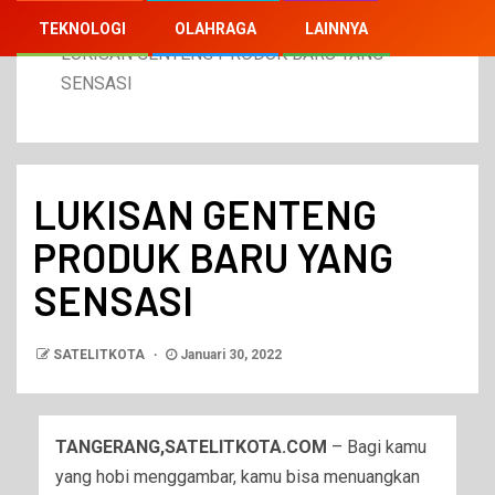
Home
2022
Januari
30
TEKNOLOGI
OLAHRAGA
LAINNYA
LUKISAN GENTENG PRODUK BARU YANG
SENSASI
LUKISAN GENTENG
PRODUK BARU YANG
SENSASI
SATELITKOTA
Januari 30, 2022
TANGERANG,SATELITKOTA.COM
– Bagi kamu
yang hobi menggambar, kamu bisa menuangkan