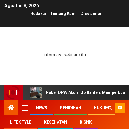
Agustus 8, 2026
Redaksi
Tentang Kami
Disclaimer
informasi sekitar kita
Raker DPW Akurindo Banten: Memperkuat K
NEWS
PENIDIKAN
HUKUM
LIFE STYLE
KESEHATAN
BISNIS