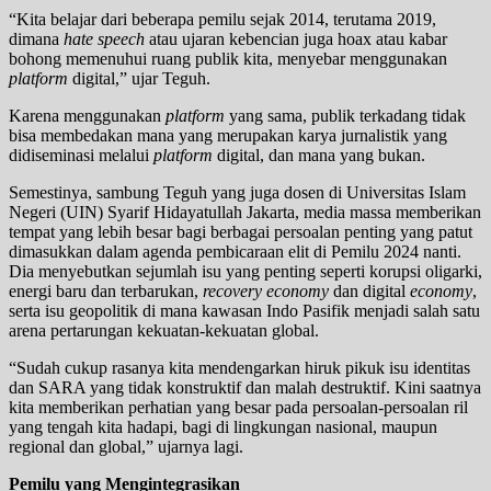
“Kita belajar dari beberapa pemilu sejak 2014, terutama 2019,
dimana
hate speech
atau ujaran kebencian juga hoax atau kabar
bohong memenuhui ruang publik kita, menyebar menggunakan
platform
digital,” ujar Teguh.
Karena menggunakan
platform
yang sama, publik terkadang tidak
bisa membedakan mana yang merupakan karya jurnalistik yang
didiseminasi melalui
platform
digital, dan mana yang bukan.
Semestinya, sambung Teguh yang juga dosen di Universitas Islam
Negeri (UIN) Syarif Hidayatullah Jakarta, media massa memberikan
tempat yang lebih besar bagi berbagai persoalan penting yang patut
dimasukkan dalam agenda pembicaraan elit di Pemilu 2024 nanti.
Dia menyebutkan sejumlah isu yang penting seperti korupsi oligarki,
energi baru dan terbarukan,
recovery economy
dan digital
economy
,
serta isu geopolitik di mana kawasan Indo Pasifik menjadi salah satu
arena pertarungan kekuatan-kekuatan global.
“Sudah cukup rasanya kita mendengarkan hiruk pikuk isu identitas
dan SARA yang tidak konstruktif dan malah destruktif. Kini saatnya
kita memberikan perhatian yang besar pada persoalan-persoalan ril
yang tengah kita hadapi, bagi di lingkungan nasional, maupun
regional dan global,” ujarnya lagi.
Pemilu yang Mengintegrasikan