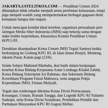
JAKARTA,SATELITKOA.COM
— Pemilihan Umum 2024
diharapkan tidak sekadar menjadi arena perebutan kekuasaan, tetapi
juga menjadi wadah yang mempertemukan berbagai gagasan demi
kemajuan bangsa dan negara.
Untuk mencapai kondisi ideal tersebut, organisasi perusahaan pers
Jaringan Media Siber Indonesia (JMSI) siap bekerja sama dengan
stake holder kepemiluan, khususnya Komisi Pemilihan Umum
(KPU) RI.
Demikian disampaikan Ketua Umum JMSI Teguh Santosa ketika
berkunjung ke Gedung KPU RI, di Jalan Imam Bonjol, Menteng,
Jakarta Pusat, Kamis pagi (23/6).
Selain Sekjen Mahmud Marhaba, ikut hadir dalam kunjungan
tersebut Ketua Bidang Kerjasama Antar Lembaga Khalid Zabidi,
Ketua Bidang Sekretariat Ari Rahman, dan Sekretaris Bidang
Koordinasi Program Faisal Mahrawa, serta anggota Pokja
Kepemiluan JMSI, Firman Mulyadi.
Teguh dan rombongan diterima Ketua Divisi Perencanaan,
Keuangan, Umum, Rumah Tangga, dan Logistik KPU RI Yulianto
Sudrajat, serta Ketua Divisi Sosialisasi, Pendidikan Pemilih dan
Partisipasi Masyarakat KPU RI August Mellaz.