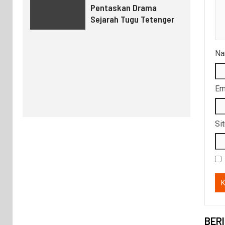
Pentaskan Drama
Sejarah Tugu Tetenger
N
Em
Si
BER