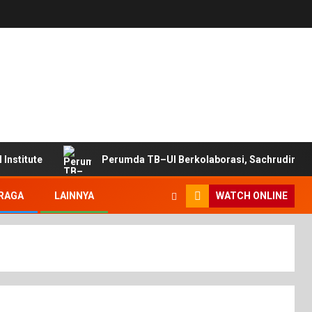
Institute
Perumda TB–UI Berkolaborasi, Sachrudin: Wu
RAGA
LAINNYA
WATCH ONLINE