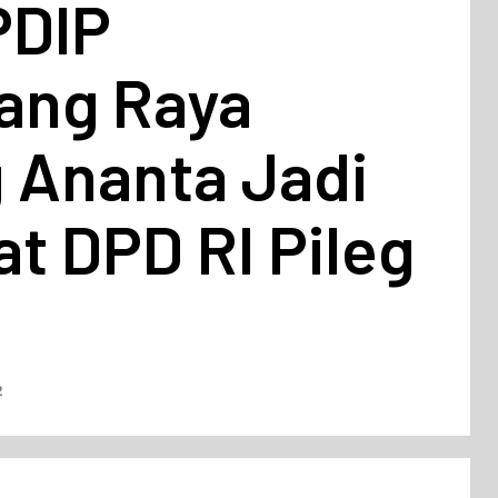
PDIP
ang Raya
 Ananta Jadi
t DPD RI Pileg
2