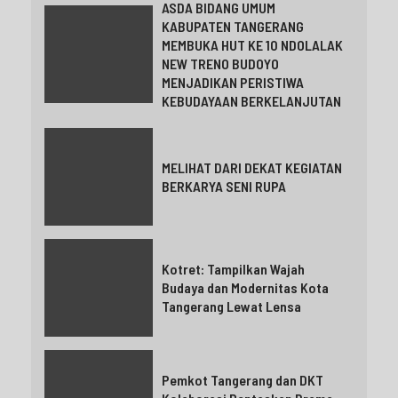
ASDA BIDANG UMUM
KABUPATEN TANGERANG
MEMBUKA HUT KE 10 NDOLALAK
NEW TRENO BUDOYO
MENJADIKAN PERISTIWA
KEBUDAYAAN BERKELANJUTAN
MELIHAT DARI DEKAT KEGIATAN
BERKARYA SENI RUPA
Kotret: Tampilkan Wajah
Budaya dan Modernitas Kota
Tangerang Lewat Lensa
Pemkot Tangerang dan DKT