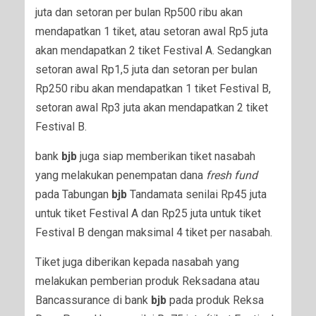
juta dan setoran per bulan Rp500 ribu akan
mendapatkan 1 tiket, atau setoran awal Rp5 juta
akan mendapatkan 2 tiket Festival A. Sedangkan
setoran awal Rp1,5 juta dan setoran per bulan
Rp250 ribu akan mendapatkan 1 tiket Festival B,
setoran awal Rp3 juta akan mendapatkan 2 tiket
Festival B.
bank
bjb
juga siap memberikan tiket nasabah
yang melakukan penempatan dana
fresh fund
pada Tabungan
bjb
Tandamata senilai Rp45 juta
untuk tiket Festival A dan Rp25 juta untuk tiket
Festival B dengan maksimal 4 tiket per nasabah.
Tiket juga diberikan kepada nasabah yang
melakukan pemberian produk Reksadana atau
Bancassurance di bank
bjb
pada produk Reksa