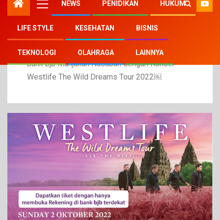
NEWS
PENIDIKAN
HUKUM
LIFE STYLE
KESEHATAN
BISNIS
Home
2022
September
26
TEKNOLOGI
OLAHRAGA
LAINNYA
bank bjb Manjakan Nasabah dengan Konser
Westlife The Wild Dreams Tour 2022￼