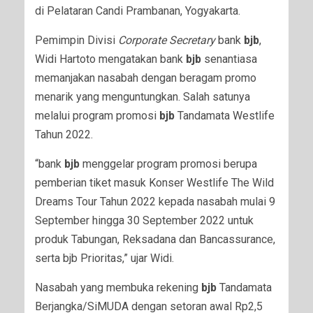
di Pelataran Candi Prambanan, Yogyakarta.
Pemimpin Divisi
Corporate Secretary
bank
bjb
,
Widi Hartoto mengatakan bank
bjb
senantiasa
memanjakan nasabah dengan beragam promo
menarik yang menguntungkan. Salah satunya
melalui program promosi
bjb
Tandamata Westlife
Tahun 2022.
“bank
bjb
menggelar program promosi berupa
pemberian tiket masuk Konser Westlife The Wild
Dreams Tour Tahun 2022 kepada nasabah mulai 9
September hingga 30 September 2022 untuk
produk Tabungan, Reksadana dan Bancassurance,
serta bjb Prioritas,” ujar Widi.
Nasabah yang membuka rekening
bjb
Tandamata
Berjangka/SiMUDA dengan setoran awal Rp2,5