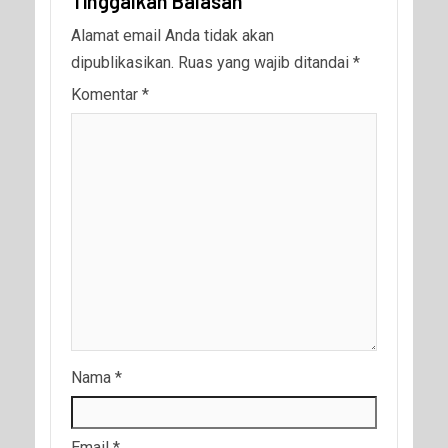
Tinggalkan Balasan
Alamat email Anda tidak akan
dipublikasikan.
Ruas yang wajib ditandai
*
Komentar
*
Nama
*
Email
*