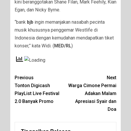
kini beranggotakan Shane Filan, Mark Feehily, Kian
Egan, dan Nicky Byrne.
“bank
bjb
ingin memanjakan nasabah pecinta
musik khususnya penggemar Westlife di
Indonesia dengan kemudahan mendapatkan tiket
konser,” kata Widi. (
MED/RL
)
Previous
Next
Tonton Digicash
Warga Cimone Permai
PlayList Live Festival
Adakan Malam
2.0 Banyak Promo
Apresiasi Syair dan
Doa