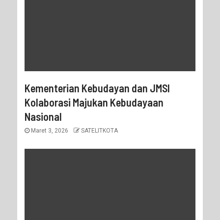
Kementerian Kebudayan dan JMSI
Kolaborasi Majukan Kebudayaan
Nasional
Maret 3, 2026
SATELITKOTA