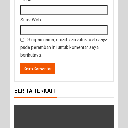
Situs Web
Simpan nama, email, dan situs web saya
pada peramban ini untuk komentar saya
berikutnya.
BERITA TERKAIT