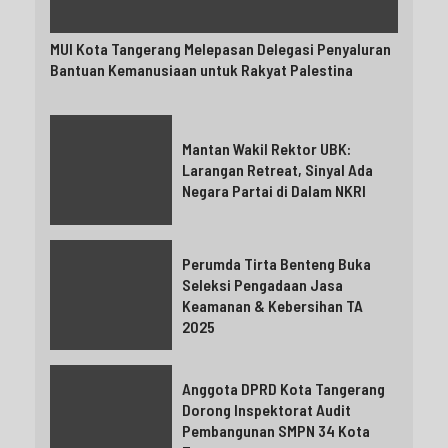
MUI Kota Tangerang Melepasan Delegasi Penyaluran
Bantuan Kemanusiaan untuk Rakyat Palestina
Mantan Wakil Rektor UBK:
Larangan Retreat, Sinyal Ada
Negara Partai di Dalam NKRI
Perumda Tirta Benteng Buka
Seleksi Pengadaan Jasa
Keamanan & Kebersihan TA
2025
Anggota DPRD Kota Tangerang
Dorong Inspektorat Audit
Pembangunan SMPN 34 Kota