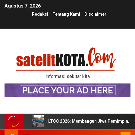
Agustus 7, 2026
Redaksi
Tentang Kami
Disclaimer
informasi sekitar kita
LTCC 2026: Membangun Jiwa Pemimpin, Kek