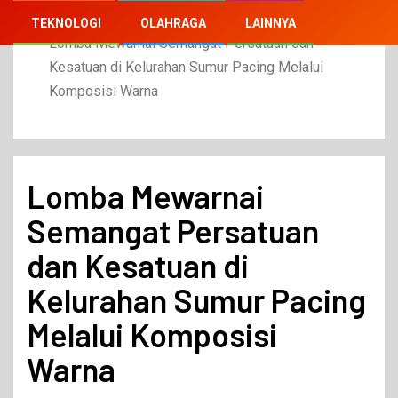
Home
2023
Agustus
26
TEKNOLOGI
OLAHRAGA
LAINNYA
Lomba Mewarnai Semangat Persatuan dan
Kesatuan di Kelurahan Sumur Pacing Melalui
Komposisi Warna
Lomba Mewarnai
Semangat Persatuan
dan Kesatuan di
Kelurahan Sumur Pacing
Melalui Komposisi
Warna