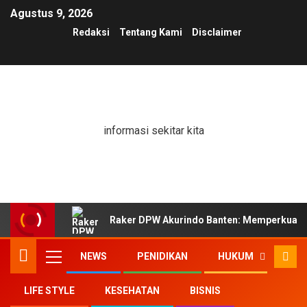
Agustus 9, 2026
Redaksi
Tentang Kami
Disclaimer
informasi sekitar kita
Raker DPW Akurindo Banten: Memperkuat K
NEWS
PENIDIKAN
HUKUM
LIFE STYLE
KESEHATAN
BISNIS