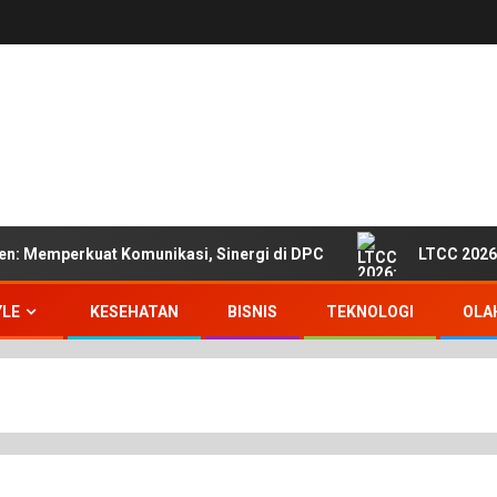
en: Memperkuat Komunikasi, Sinergi di DPC
LTCC 2026
YLE
KESEHATAN
BISNIS
TEKNOLOGI
OLA