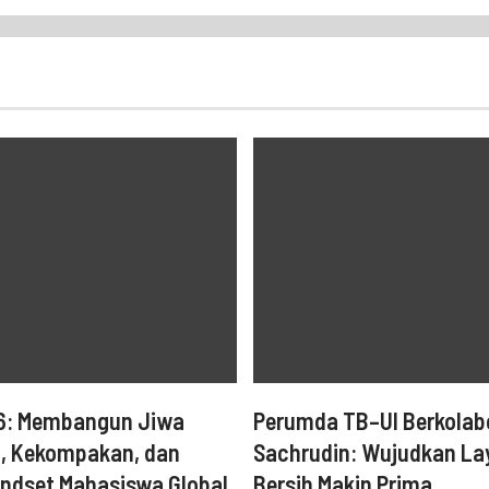
6: Membangun Jiwa
Perumda TB–UI Berkolabo
, Kekompakan, dan
Sachrudin: Wujudkan La
ndset Mahasiswa Global
Bersih Makin Prima