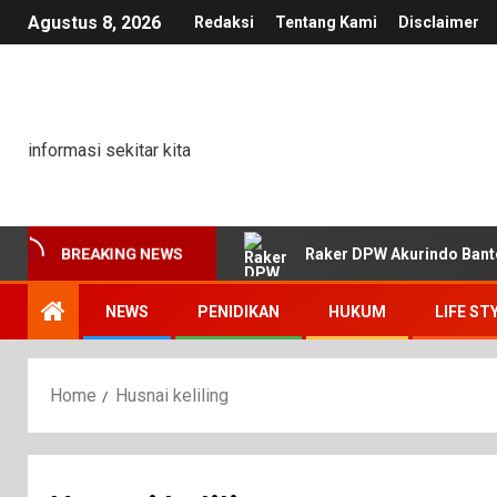
Agustus 8, 2026
Redaksi
Tentang Kami
Disclaimer
informasi sekitar kita
Raker DPW Akurindo Bant
BREAKING NEWS
NEWS
PENIDIKAN
HUKUM
LIFE ST
Home
Husnai keliling