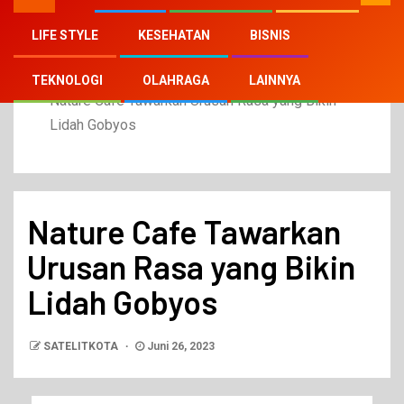
LIFE STYLE
KESEHATAN
BISNIS
Home
2023
Juni
26
TEKNOLOGI
OLAHRAGA
LAINNYA
Nature Cafe Tawarkan Urusan Rasa yang Bikin
Lidah Gobyos
Nature Cafe Tawarkan
Urusan Rasa yang Bikin
Lidah Gobyos
SATELITKOTA
Juni 26, 2023